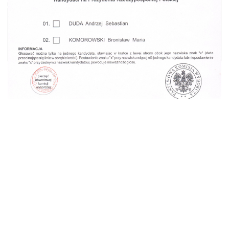
Dążąc do ujednolicenia i zwiększenia popularności
wyborów do Parlamentu Europejskiego,
eurodeputowani przygotowali propozycję reformy
unijnego prawa wyborczego. Eurodeputowani pod
wodzą Danuty Hübner i Jo Leinena zaproponowali kilka
ciekawych rozwiązań, takich jak umieszczenie
logotypów partii politycznych na kartach