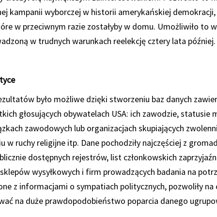
nej kampanii wyborczej w historii amerykańskiej demokracji,
które w przeciwnym razie zostałyby w domu. Umożliwiło to
wadzoną w trudnych warunkach reelekcję cztery lata później.
tyce
rezultatów było możliwe dzięki stworzeniu baz danych zawie
tkich głosujących obywatelach USA: ich zawodzie, statusie
ązkach zawodowych lub organizacjach skupiających zwolenn
 w ruchy religijne itp. Dane pochodziły najczęściej z groma
blicznie dostępnych rejestrów, list członkowskich zaprzyjaźn
 sklepów wysyłkowych i firm prowadzących badania na potr
ne z informacjami o sympatiach politycznych, pozwoliły na 
wać na duże prawdopodobieństwo poparcia danego ugrupo