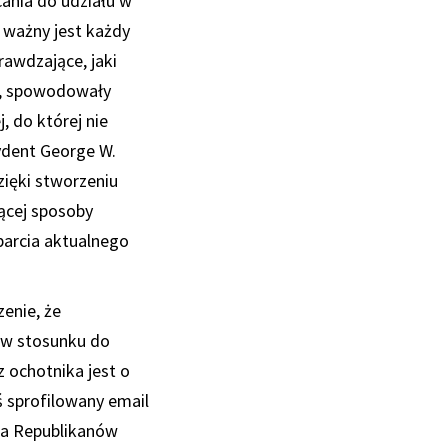
ania do udziału w
 ważny jest każdy
rawdzające, jaki
j, spowodowały
 do której nie
ydent George W.
ięki stworzeniu
jącej sposoby
arcia aktualnego
enie, że
% w stosunku do
 ochotnika jest o
ś sprofilowany email
ata Republikanów