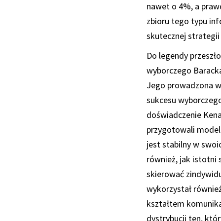
nawet o 4%, a prawd
zbioru tego typu in
skutecznej strategi
Do legendy przeszło
wyborczego Baracka
Jego prowadzona w 
sukcesu wyborczego
doświadczenie Kena
przygotowali modele
jest stabilny w swo
również, jak istotn
skierować zindywidu
wykorzystał równie
kształtem komunikat
dystrybucji ten, kt