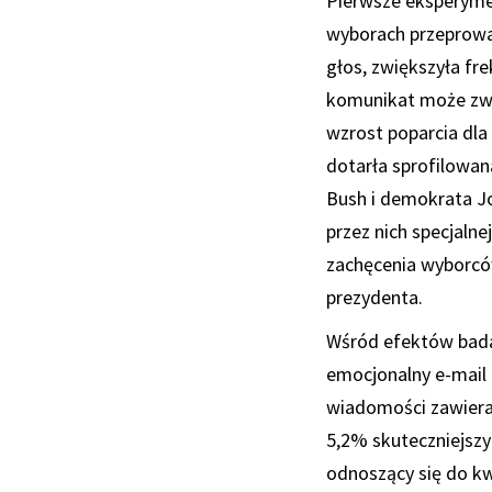
Pierwsze eksperyme
wyborach przeprowad
głos, zwiększyła fr
komunikat może zwi
wzrost poparcia dla
dotarła sprofilowan
Bush i demokrata J
przez nich specjalne
zachęcenia wyborcó
prezydenta.
Wśród efektów bada
emocjonalny e-mail 
wiadomości zawieraj
5,2% skuteczniejszy
odnoszący się do kw