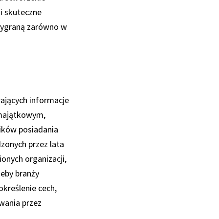
 i skuteczne
 wygraną zarówno w
rających informacje
 majątkowym,
ików posiadania
dzonych przez lata
ionych organizacji,
zeby branży
określenie cech,
wania przez