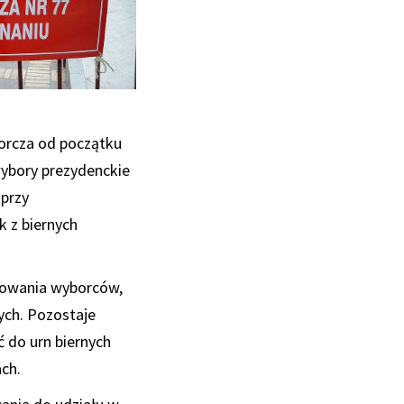
borcza od początku
wybory prezydenckie
 przy
 z biernych
izowania wyborców,
ych. Pozostaje
 do urn biernych
ch.