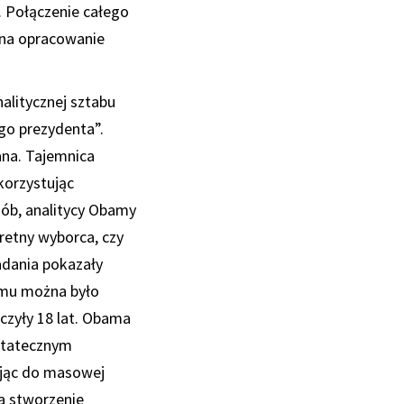
. Połączenie całego
 na opracowanie
alitycznej sztabu
go prezydenta”.
na. Tajemnica
korzystując
ób, analitycy Obamy
retny wyborca, czy
adania pokazały
emu można było
czyły 18 lat. Obama
statecznym
ając do masowej
na stworzenie