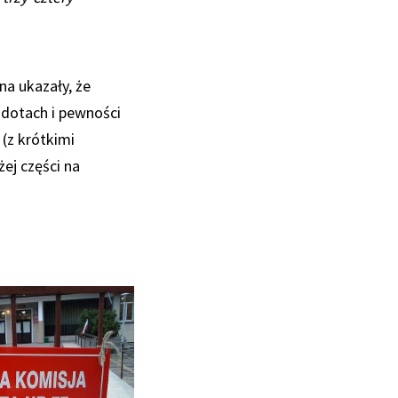
a ukazały, że
gdotach i pewności
(z krótkimi
ej części na