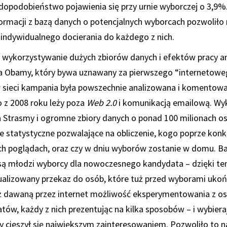
opodobieństwo pojawienia się przy urnie wyborczej o 3,9%
formacji z bazą danych o potencjalnych wyborcach pozwoliło
i indywidualnego docierania do każdego z nich.
 wykorzystywanie dużych zbiorów danych i efektów pracy an
 Obamy, który bywa uznawany za pierwszego “internetowe
sieci kampania była powszechnie analizowana i komentowa
 z 2008 roku leży poza
Web 2.0
i komunikacją emailową. Wy
 Strasmy i ogromne zbiory danych o ponad 100 milionach os
 statystyczne pozwalające na obliczenie, kogo poprze konk
ich poglądach, oraz czy w dniu wyborów zostanie w domu. B
i są młodzi wyborcy dla nowoczesnego kandydata – dzięki t
alizowany przekaz do osób, które tuż przed wyborami ukoń
ż dawaną przez internet możliwość eksperymentowania z o
ów, każdy z nich prezentując na kilka sposobów – i wybier
óry cieszył się największym zainteresowaniem. Pozwoliło to 