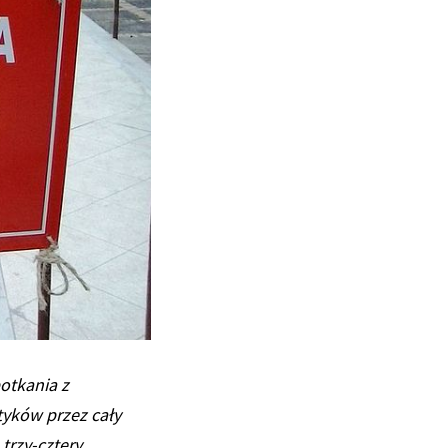
otkania z
tyków przez cały
trzy-cztery