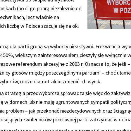
nikach (bo ci go poprą niezależnie od
zeciwnikach, lecz właśnie na
h liczbę w Polsce szacuje się na ok.
otną dla partii grupą są wyborcy nieaktywni. Frekwencja wy
ół 50%, większym zainteresowaniem cieszyły się wyłącznie 
azowe referendum akcesyjne z 2003 r. Oznacza to, że jeśli –
żnicy głosów między poszczególnymi partiami – choć ułamek
wyborów, może diametralnie zmienić ich wynik.
zną strategia przedwyborcza sprowadza się więc do zaktyw
ją w domach lub nie mają ugruntowanych sympatii polityczn
ia problem – jak przekonać niezdecydowanych oraz ściągnąć
łosujących zwolenników przeciwnej partii zatrzymać w doma