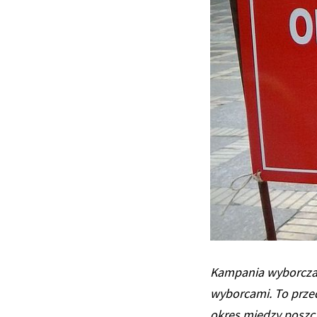
Kampania wyborcza w
wyborcami. To przed
okres między poszcz