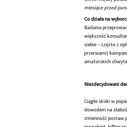
miesiące przed punk
Co działa na wyborc
Badania przeprowadz
większość konsultan
siebie – często z o
przerwami) kampanii
amatorskich chwytac
Niezdecydowani de
Ciągłe skoki w popar
dowodem na słabość
zmienność postaw p
prezydent Jefferso