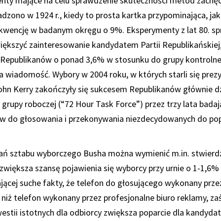
nty mające na celu sprawdzenie skuteczności metod zachęc
zono w 1924 r., kiedy to prosta kartka przypominająca, jak
ekwencję w badanym okręgu o 9%. Eksperymenty z lat 80. sp
ększyć zainteresowanie kandydatem Partii Republikańskie
 Republikanów o ponad 3,6% w stosunku do grupy kontrolnej,
a wiadomość. Wybory w 2004 roku, w których starli się prez
ohn Kerry zakończyły się sukcesem Republikanów głównie dz
j grupy roboczej (“72 Hour Task Force”) przez trzy lata bada
w do głosowania i przekonywania niezdecydowanych do pop
ń sztabu wyborczego Busha można wymienić m.in. stwierdz
zwiększa szansę pojawienia się wyborcy przy urnie o 1-1,6
ącej suche fakty, że telefon do głosującego wykonany przez
 niż telefon wykonany przez profesjonalne biuro reklamy, za
estii istotnych dla odbiorcy zwiększa poparcie dla kandyd