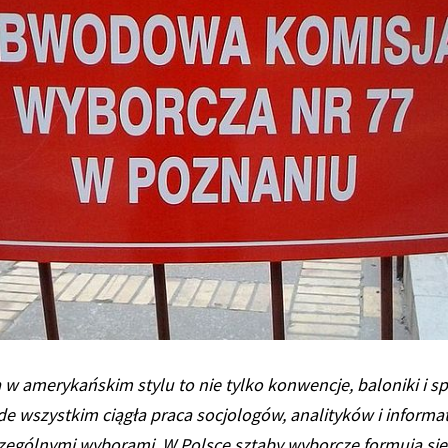
 amerykańskim stylu to nie tylko konwencje, baloniki i sp
e wszystkim ciągła praca socjologów, analityków i informa
ególnymi wyborami. W Polsce sztaby wyborcze formują się 