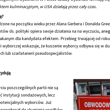
tem kulminacyjnym, w USA działają przez cały czas.
ę?
one na początku wieku przez Alana Gerbera i Donalda Green
tów ds. polityki opiera swoje działania na na wyczuciu, ane
płakanym dla kandydata efektem. Przebieg trwającej od roku 
 wyborczej wskazuje, że kuszenie wyborcy odbywa się w duż
h lub szarlatanerii pseudospecjalistów.
cydują
ciu poszczególnych partii nie są
 instytucji sondażowych, lecz
otencjalnych wyborców. Już
n nawoływał do skupienia wysiłków