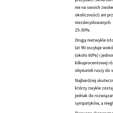
nie na swoich zwolen
okoliczności) ani pr
niezdecydowanych. Ic
25-30%.
Drugą niezwykle ist
lat 90 oscyluje wok
(około 60%) i jednor
kilkuprocentowej ró
obywateli ruszy do 
Najbardziej skutec
którzy zwykle zosta
jednak do rozwiązan
sympatyków, a nieg