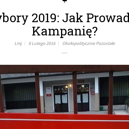
bory 2019: Jak Prowad
Kampanię?
Lmj
8 Lutego 2016
Okołopolitycznie
Pozostałe