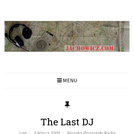
MENU
The Last DJ
Lmj
5 Marca 2008
Muzyka
Pozostałe
Radio