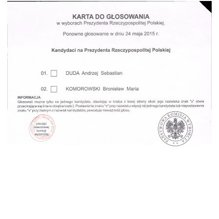
Dążąc do ujednolicenia i zwiększenia popularności
wyborów do Parlamentu Europejskiego,
eurodeputowani przygotowali propozycję reformy
unijnego prawa wyborczego. Eurodeputowani pod