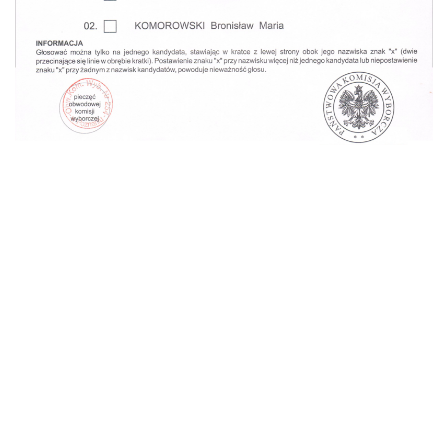
Dążąc do ujednolicenia i zwiększenia popularności
wyborów do Parlamentu Europejskiego,
eurodeputowani przygotowali propozycję reformy
unijnego prawa wyborczego. Eurodeputowani pod
wodzą Danuty Hübner i Jo Leinena zaproponowali kilka
ciekawych rozwiązań, takich jak umieszczenie
logotypów partii politycznych na kartach