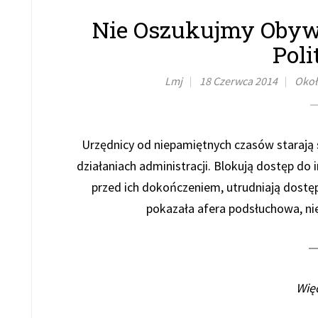
Nie Oszukujmy Obyw
Poli
Lmj
18 Czerwca 2014
Okoł
Urzędnicy od niepamiętnych czasów starają 
działaniach administracji. Blokują dostęp do 
przed ich dokończeniem, utrudniają dostęp 
pokazała afera podsłuchowa, ni
Więc