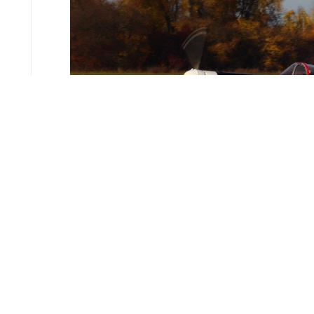
Latanie jest fajne. Latanie akrobacyjne je
interesuje się lotnictwem, miał już okazję być