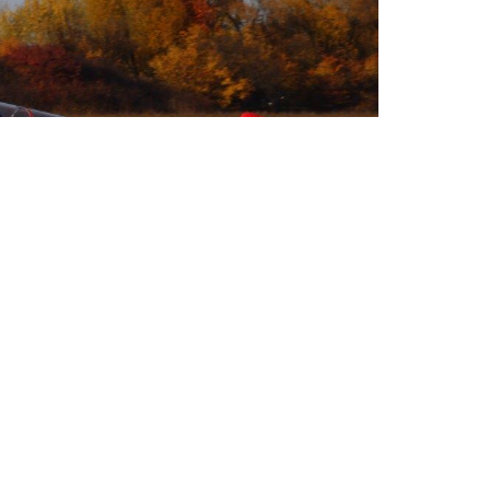
st jeszcze przyjemniejsze. Chyba każdy, kto
 na pokazach lotniczych. Ale oglądanie z ziemi