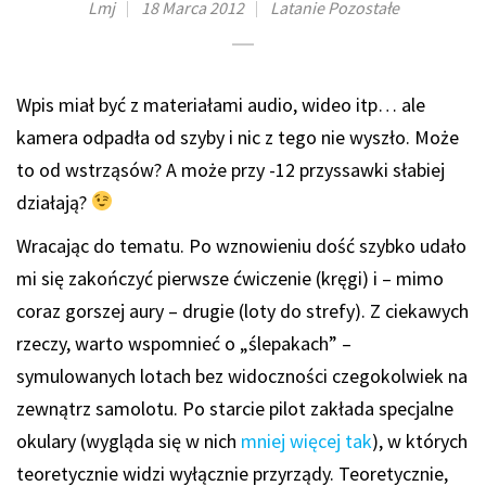
Lmj
18 Marca 2012
Latanie
Pozostałe
Wpis miał być z materiałami audio, wideo itp… ale
kamera odpadła od szyby i nic z tego nie wyszło. Może
to od wstrząsów? A może przy -12 przyssawki słabiej
działają?
Wracając do tematu. Po wznowieniu dość szybko udało
mi się zakończyć pierwsze ćwiczenie (kręgi) i – mimo
coraz gorszej aury – drugie (loty do strefy). Z ciekawych
rzeczy, warto wspomnieć o „ślepakach” –
symulowanych lotach bez widoczności czegokolwiek na
zewnątrz samolotu. Po starcie pilot zakłada specjalne
okulary (wygląda się w nich
mniej więcej tak
), w których
teoretycznie widzi wyłącznie przyrządy. Teoretycznie,