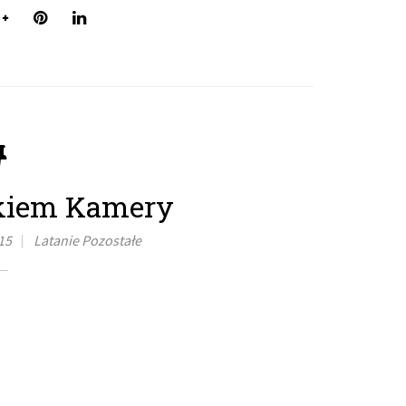
kiem Kamery
15
Latanie
Pozostałe