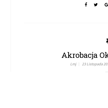
Akrobacja O
Lmj
23 Listopada 20