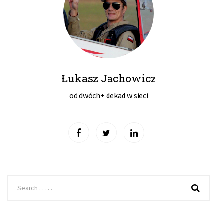
Łukasz Jachowicz
od dwóch+ dekad w sieci