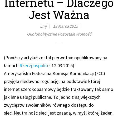
Internetu – Dlaczego
Jest Ważna
Lmj
18 Marca 2015
Okołopolitycznie
Pozostałe
Wolność
(Poniższy artykuł został pierwotnie opublikowany na
łamach
Rzeczpospolit
ej 12.03.2015)
Amerykańska Federalna Komisja Komunikacji (FCC)
przyjęła niedawno regulację, na podstawie której
internet szerokopasmowy będzie traktowany tak samo
jak inne usługi publiczne. To jedno z największych
zwycięstw zwolenników równego dostępu do
sieci.Neutralność sieci jest zasadą, w myśl której żaden