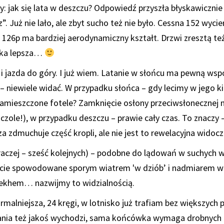
y: jak się lata w deszczu? Odpowiedź przyszła błyskawicznie 
. Już nie lało, ale zbyt sucho też nie było. Cessna 152 wycie
 126p ma bardziej aerodynamiczny kształt. Drzwi zresztą też
tyka lepsza…
i jazda do góry. I już wiem. Latanie w słońcu ma pewną wsp
– niewiele widać. W przypadku słońca – gdy lecimy w jego ki
zamieszczone fotele? Zamknięcie osłony przeciwsłonecznej ni
zole!), w przypadku deszczu – prawie cały czas. To znaczy – 
a zdmuchuje część kropli, ale nie jest to rewelacyjna widoc
aczej – sześć kolejnych) – podobne do lądowań w suchych 
zucie spowodowane sporym wiatrem 'w dziób’ i nadmiarem 
hem… nazwijmy to widzialnością.
ormalniejsza, 24 kręgi, w lotnisko już trafiam bez większych
ania też jakoś wychodzi, sama końcówka wymaga drobnych 