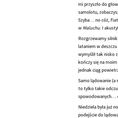
mi przyszło do głow
samolotu, zobaczysz”
Szyba… no cóż, Fiat
w
Maluchu
. I akus
Rozgrzewamy silnik 
lataniem w deszczu 
wymyślił tak nisko 
kończy się na moim c
jednak ciąg powietrz
Samo lądowanie (a r
to tylko takie odc
spowodowanych… ek
Niedziela była już n
podejście do lądow