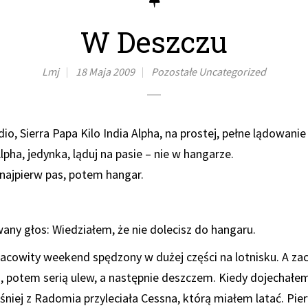
W Deszczu
Lmj
18 Maja 2009
Pozostałe
Uncategorized
dio, Sierra Papa Kilo India Alpha, na prostej, pełne lądowanie
Alpha, jedynka, ląduj na pasie – nie w hangarze.
, najpierw pas, potem hangar.
wany głos: Wiedziałem, że nie dolecisz do hangaru.
racowity weekend spędzony w dużej części na lotnisku. A zac
, potem serią ulew, a następnie deszczem. Kiedy dojechałem
śniej z Radomia przyleciała Cessna, którą miałem latać. Pie