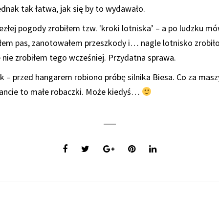
ednak tak łatwa, jak się by to wydawało.
niezłej pogody zrobiłem tzw. 'kroki lotniska’ – a po ludzku 
załem pas, zanotowałem przeszkody i… nagle lotnisko zrobiło 
 nie zrobiłem tego wcześniej. Przydatna sprawa.
k – przed hangarem robiono próbę silnika Biesa. Co za mas
gancie to małe robaczki. Może kiedyś…