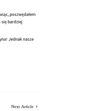
mówiąc, poszwędałem
się bardziej
zyna! Jednak nasze
Next Article