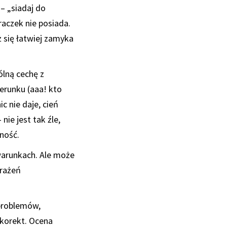
– „siadaj do
raczek nie posiada.
 się łatwiej zamyka
ólną cechę z
erunku (aaa! kto
c nie daje, cień
nie jest tak źle,
zność.
warunkach. Ale może
wrażeń
 problemów,
korekt. Ocena