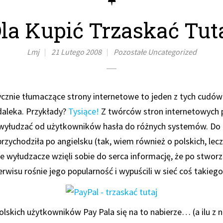
la Kupić Trzaskać Tut
Lmj
21 Lutego 2008
Pozostałe
Uncategorized
znie tłumaczące strony internetowe to jeden z tych cudów 
 daleka. Przykłady?
Tysiące!
Z twórców stron internetowych p
 wyłudzać od użytkowników hasła do różnych systemów. Do 
zychodziła po angielsku (tak, wiem również o polskich, lec
 wyłudzacze wzięli sobie do serca informację, że po stworze
wisu rośnie jego popularność i wypuścili w sieć coś takiego
polskich użytkowników Pay Pala się na to nabierze… (a ilu z