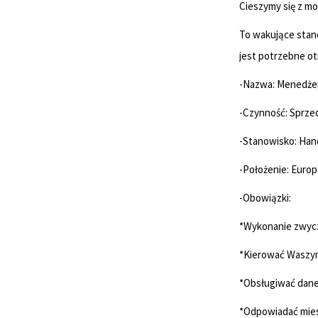
Cieszymy się z mo
To wakujące stan
jest potrzebne o
-Nazwa: Menedżer 
-Czynność: Sprzed
-Stanowisko: Hand
-Położenie: Europ
-Obowiązki:
*Wykonanie zwycz
*Kierować Waszym
*Obsługiwać dane
*Odpowiadać miesi