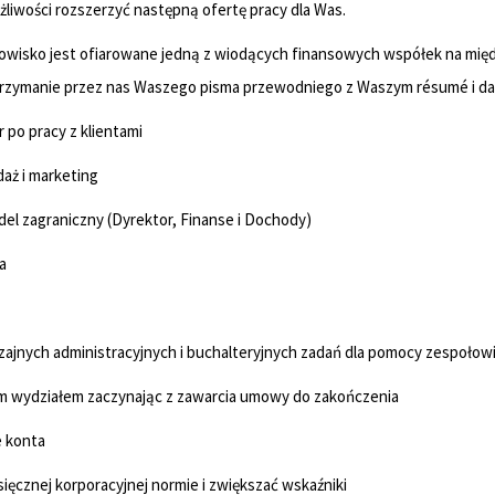
żliwości rozszerzyć następną ofertę pracy dla Was.
owisko jest ofiarowane jedną z wiodących finansowych współek na mię
trzymanie przez nas Waszego pisma przewodniego z Waszym résumé i da
po pracy z klientami
aż i marketing
el zagraniczny (Dyrektor, Finanse i Dochody)
a
ajnych administracyjnych i buchalteryjnych zadań dla pomocy zespoło
 wydziałem zaczynając z zawarcia umowy do zakończenia
 konta
ęcznej korporacyjnej normie i zwiększać wskaźniki