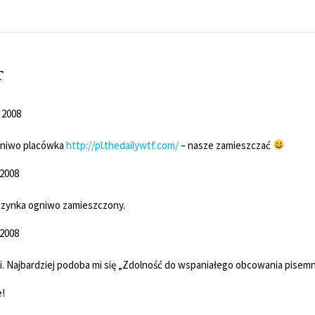
T
/ 2008
gniwo placówka
http://pl.thedailywtf.com/
– nasze zamieszczać
 2008
zynka ogniwo zamieszczony.
 2008
i. Najbardziej podoba mi się „Zdolność do wspaniałego obcowania pisemn
e!