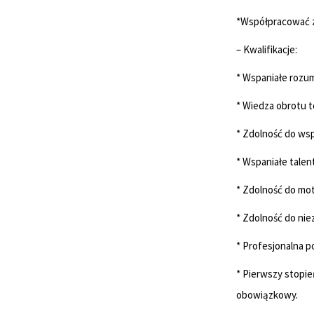
*Współpracować z
– Kwalifikacje:
* Wspaniałe rozu
* Wiedza obrotu 
* Zdolność do ws
* Wspaniałe talen
* Zdolność do mo
* Zdolność do niez
* Profesjonalna p
* Pierwszy stopi
obowiązkowy.