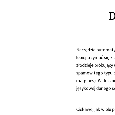
D
Narzędzia automatyc
lepiej trzymać się z
złodzieje próbujący
spamów tego typu pr
margines). Widocznie
językowej danego ser
Ciekawe, jak wielu 