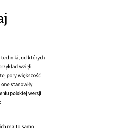
aj
techniki, od których
rzykład wzięli
tej pory większość
z one stanowiły
niu polskiej wersji
:
 nich ma to samo