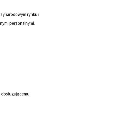
dzynarodowym rynku i
nymi personalnymi.
wi obsługującemu