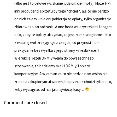
(albo jest to celowe wciskanie ludziom ciemnoty). Moze HP i
inni producenci sprzetu by tego *chcieli*, ale to nie bardzo
od nich zalezy – nie oni pobieraja te oplaty, tylko organizacje
zbiorowego zarzadzania. A one beda walczyc rekami i nogami
o to, zeby te oplaty utrzymac, co jest zreszta logiczne – kto
z wlasnej woli zrezygnuje z czegos, co przynosi mu –
praktycznie bez wysilku z jego strony – niezla kase??
W efekcie, jezeli DRM-y wejda do powszechnego
stosowania, to bedziemy mieli i DRM-y, i oplaty
kompenscyjne. A w zamian za to nie bedzie nam wolno nic
zrobic z zakupionym utworem, bo przeciez chodzi tylko o to,
zeby wyciagnac od nas jak najwiecej kasy…
Comments are closed.